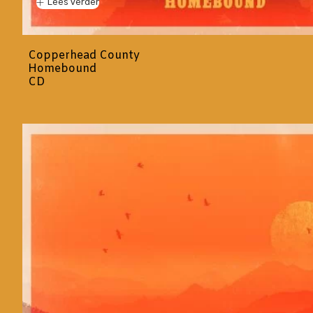
Lees verder
Copperhead County
Homebound
CD