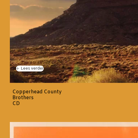
Lees verder
Copperhead County
Brothers
CD