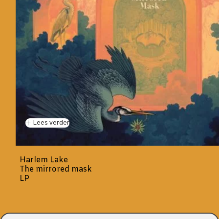
Lees verder
Harlem Lake
The mirrored mask
LP