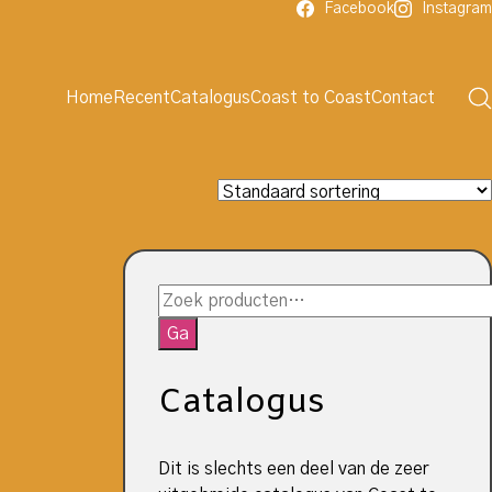
Facebook
Instagram
Home
Recent
Catalogus
Coast to Coast
Contact
Zoeken
naar:
Ga
Catalogus
Dit is slechts een deel van de zeer