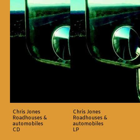
Chris Jones
Chris Jones
Roadhouses &
Roadhouses &
automobiles
automobiles
CD
LP