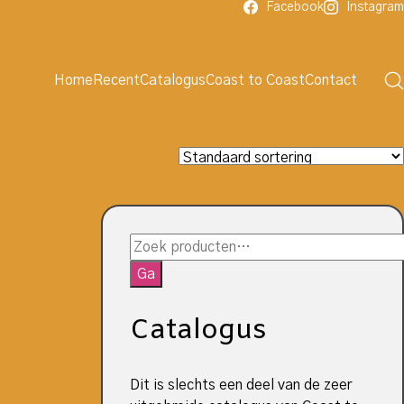
Facebook
Instagram
Home
Recent
Catalogus
Coast to Coast
Contact
Zoeken
naar:
Ga
Catalogus
Dit is slechts een deel van de zeer