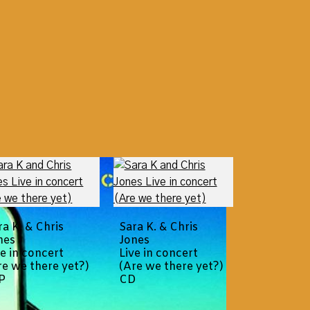
ra K. & Chris
Sara K. & Chris
nes
Jones
ve in concert
Live in concert
re we there yet?)
(Are we there yet?)
P
CD