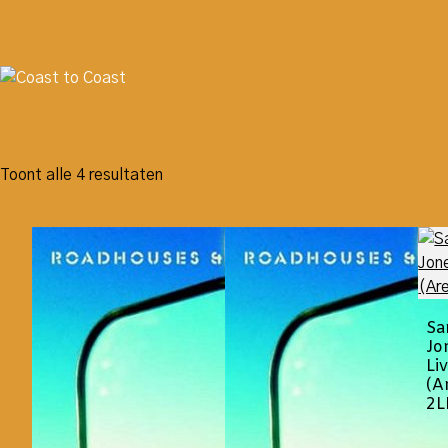
Toont alle 4 resultaten
Sa
Jo
Li
(A
2L