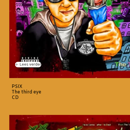
Lees verder
PSIX
The third eye
CD