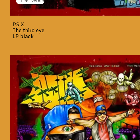
Lees verder
PSIX
The third eye
LP black