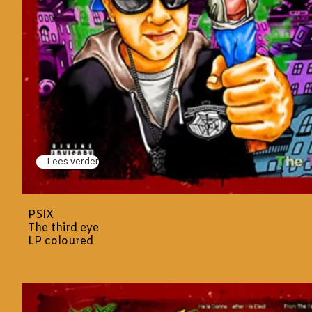
Lees verder
PSIX
The third eye
LP coloured