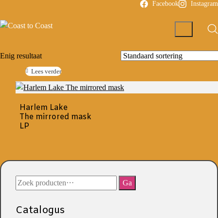
Facebook
Instagram
Enig resultaat
Lees verder
Harlem Lake
The mirrored mask
LP
Zoeken
Ga
naar:
Catalogus