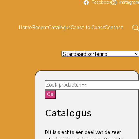
Facebook
Instagram
Home
Recent
Catalogus
Coast to Coast
Contact
Zoeken
naar:
Ga
Catalogus
Dit is slechts een deel van de zeer