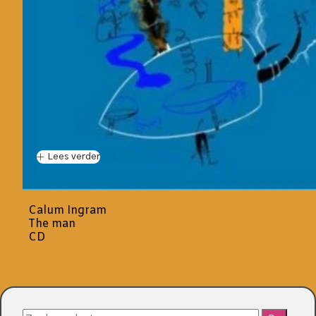
Lees verder
Calum Ingram
The man
CD