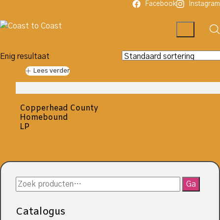
Facebook
Instagram
Enig resultaat
Lees verder
Copperhead County
Homebound
LP
Zoeken
Ga
naar:
Catalogus