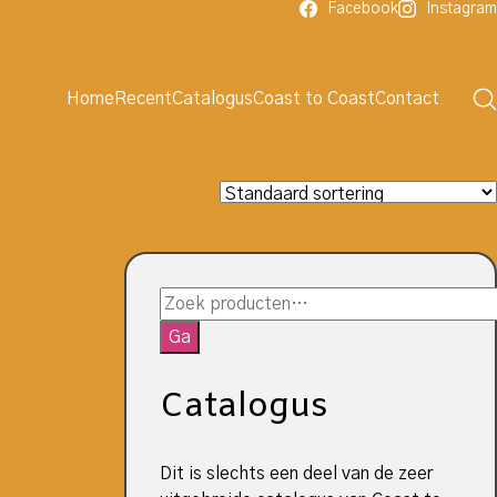
Facebook
Instagram
Home
Recent
Catalogus
Coast to Coast
Contact
Zoeken
naar:
Ga
Catalogus
Dit is slechts een deel van de zeer