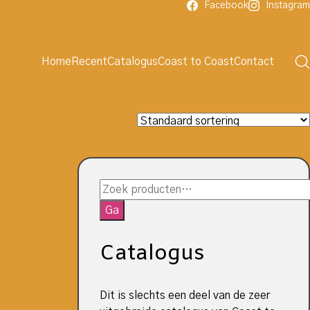
Facebook
Instagram
Home
Recent
Catalogus
Coast to Coast
Contact
Zoeken
naar:
Ga
Catalogus
Dit is slechts een deel van de zeer