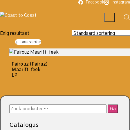
Facebook
Instagram
Enig resultaat
Lees verder
Fairouz (Fairuz)
Maarifti feek
LP
Zoeken
Ga
naar:
Catalogus