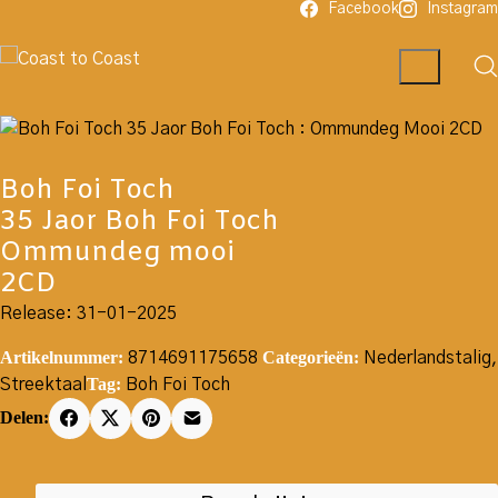
Facebook
Instagram
Boh Foi Toch
35 Jaor Boh Foi Toch
Ommundeg mooi
2CD
Release: 31-01-2025
Artikelnummer:
Categorieën:
8714691175658
Nederlandstalig
,
Tag:
Streektaal
Boh Foi Toch
Delen: