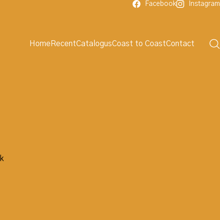
Facebook
Instagram
Home
Recent
Catalogus
Coast to Coast
Contact
ck