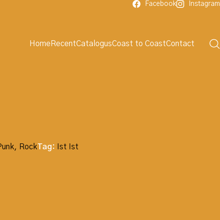
Facebook
Instagram
Home
Recent
Catalogus
Coast to Coast
Contact
Punk
,
Rock
Tag:
Ist Ist