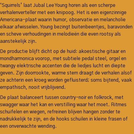
‘Squirrels’ laat Jubal Lee Young horen als een scherpe
verhalenverteller met een knipoog. Het is een eigenzinnige
Americana-plaat waarin humor, observatie en melancholie
elkaar afwisselen. Young bezingt buitenbeentjes, baravonden
en scheve verhoudingen in melodieën die even rootsy als
aanstekelijk zijn.
De productie blijft dicht op de huid: akoestische gitaar en
mondharmonica voorop, met subtiele pedal steel, orgel en
twangy elektrische accenten die de liedjes lucht en diepte
geven. Zijn doorrookte, warme stem draagt de verhalen alsof
ze achterin een kroeg worden gefluisterd; soms bijtend, vaak
empathisch, nooit vrijblijvend.
De plaat balanceert tussen country-noir en folkrock, met
swagger waar het kan en verstilling waar het moet. Ritmes
schuifelen en wiegen, refreinen blijven hangen zonder te
nadrukkelijk te zijn, en de hooks schuilen in kleine frasen of
een onverwachte wending.