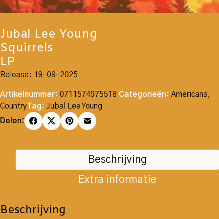
Jubal Lee Young
Squirrels
LP
Release: 19-09-2025
Artikelnummer:
0711574975518
Categorieën:
Americana
,
Country
Tag:
Jubal Lee Young
Delen:
Beschrijving
Extra informatie
Beschrijving