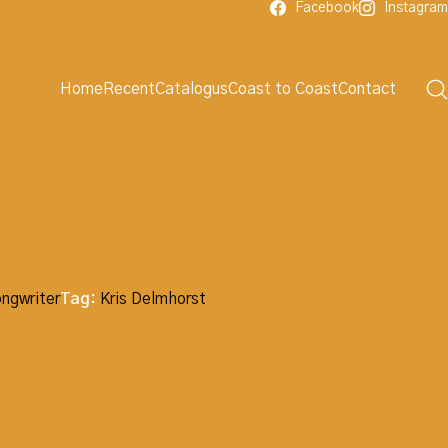
Facebook
Instagram
Home
Recent
Catalogus
Coast to Coast
Contact
ongwriter
Tag:
Kris Delmhorst