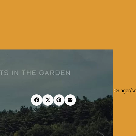
Kris Delmhorst
Ghosts in the garden
CD
Release: 28-03-2025
Artikelnummer:
0889845953852
Categorie:
Singer/s
Delen: