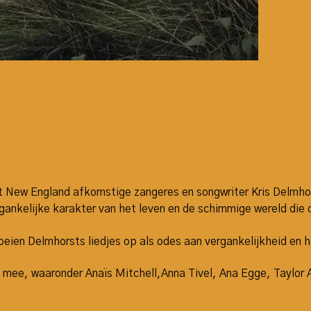
t New England afkomstige zangeres en songwriter Kris Delmhors
ankelijke karakter van het leven en de schimmige wereld die 
oeien Delmhorsts liedjes op als odes aan vergankelijkheid en h
ee, waaronder Anaïs Mitchell,Anna Tivel, Ana Egge, Taylor A