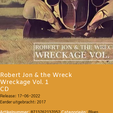
Robert Jon & the Wreck
Wreckage Vol. 1
CD
Release: 17-06-2022
Eerder uitgebracht: 2017
Artikelnummer:
8713762137052
Categorieën:
Blues
,