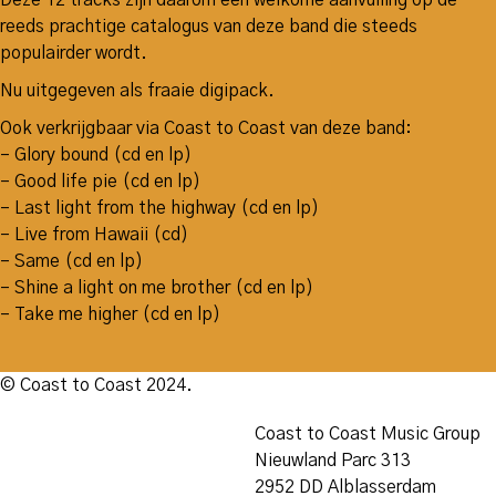
Deze 12 tracks zijn daarom een welkome aanvulling op de
reeds prachtige catalogus van deze band die steeds
populairder wordt.
Nu uitgegeven als fraaie digipack.
Ook verkrijgbaar via Coast to Coast van deze band:
– Glory bound (cd en lp)
– Good life pie (cd en lp)
– Last light from the highway (cd en lp)
– Live from Hawaii (cd)
– Same (cd en lp)
– Shine a light on me brother (cd en lp)
– Take me higher (cd en lp)
© Coast to Coast 2024.
Coast to Coast Music Group
Nieuwland Parc 313
2952 DD Alblasserdam