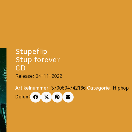
Stupeflip
Stup forever
CD
Release: 04-11-2022
Artikelnummer:
3700604742166
Categorie:
Hiphop
Delen: