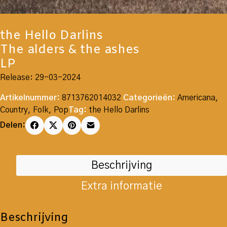
the Hello Darlins
The alders & the ashes
LP
Release: 29-03-2024
Artikelnummer:
8713762014032
Categorieën:
Americana
,
Country
,
Folk
,
Pop
Tag:
the Hello Darlins
Delen:
Beschrijving
Extra informatie
Beschrijving