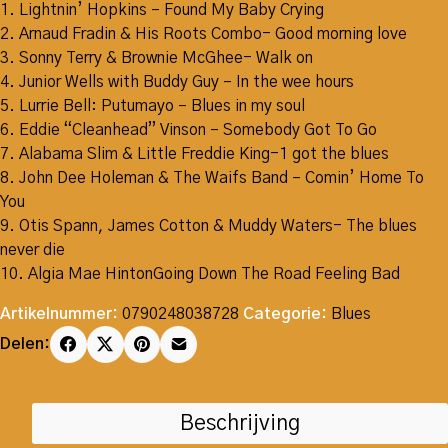
1. Lightnin’ Hopkins – Found My Baby Crying
2. Arnaud Fradin & His Roots Combo- Good morning love
3. Sonny Terry & Brownie McGhee- Walk on
4. Junior Wells with Buddy Guy – In the wee hours
5. Lurrie Bell: Putumayo – Blues in my soul
6. Eddie “Cleanhead” Vinson – Somebody Got To Go
7. Alabama Slim & Little Freddie King-1 got the blues
8. John Dee Holeman & The Waifs Band – Comin’ Home To
You
9. Otis Spann, James Cotton & Muddy Waters- The blues
never die
10. Algia Mae HintonGoing Down The Road Feeling Bad
Artikelnummer:
0790248038728
Categorie:
Blues
Delen:
Beschrijving