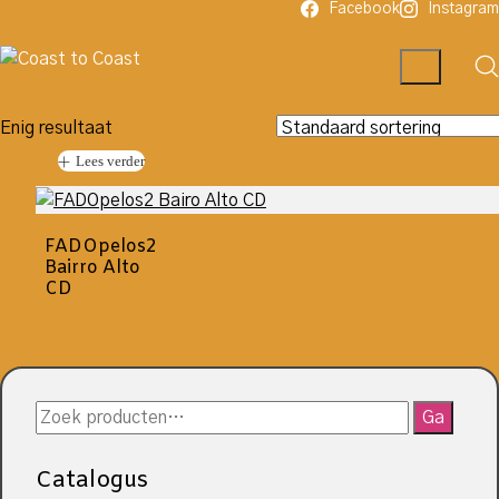
Facebook
Instagram
Enig resultaat
Lees verder
FADOpelos2
Bairro Alto
CD
Zoeken
Ga
naar:
Catalogus