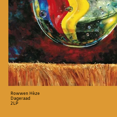
Rowwen Hèze
Dageraad
2LP