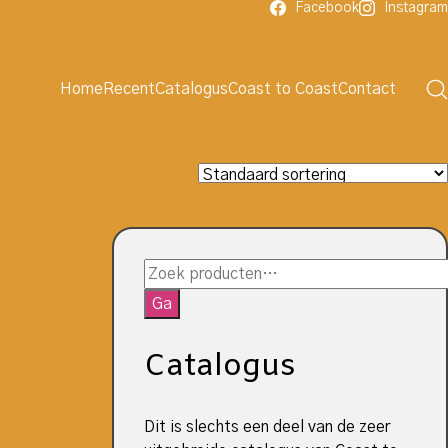
Facebook
Instagram
Home
Recent
Catalogus
Coast to Coast
Contact
Zoeken
naar:
Ga
Catalogus
Dit is slechts een deel van de zeer