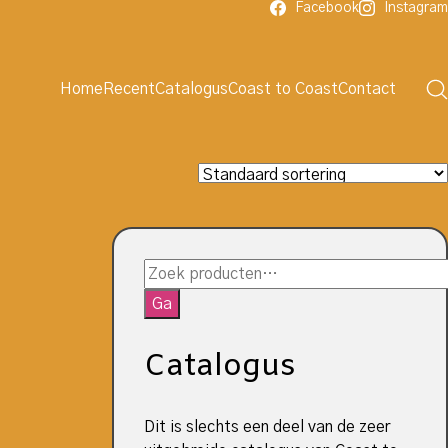
Facebook
Instagram
Home
Recent
Catalogus
Coast to Coast
Contact
Zoeken
naar:
Ga
Catalogus
Dit is slechts een deel van de zeer