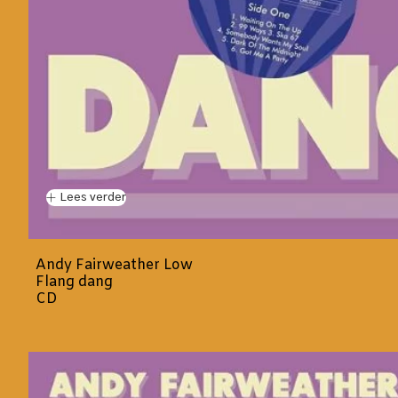
Lees verder
Andy Fairweather Low
Flang dang
CD