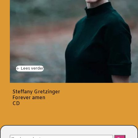
Lees verder
Steffany Gretzinger
Forever amen
CD