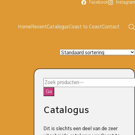
Facebook
Instagram
Home
Recent
Catalogus
Coast to Coast
Contact
Zoeken
naar:
Ga
Catalogus
Dit is slechts een deel van de zeer