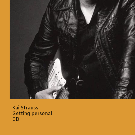
Kai Strauss
Getting personal
CD