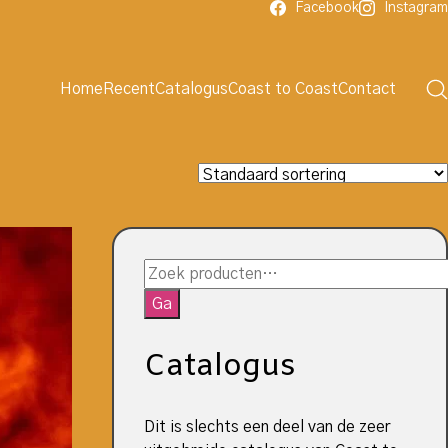
Facebook
Instagram
Home
Recent
Catalogus
Coast to Coast
Contact
Zoeken
naar:
Ga
Catalogus
Dit is slechts een deel van de zeer