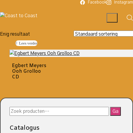
Facebook
Instagram
Enig resultaat
Lees verder
Egbert Meyers
Ooh Grolloo
CD
Zoeken
Ga
naar:
Catalogus