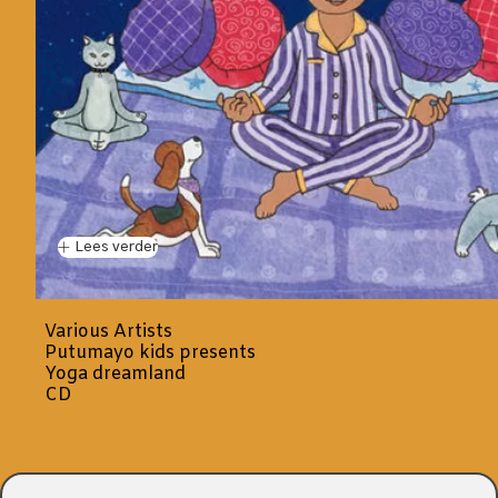
Lees verder
Various Artists
Putumayo kids presents
Yoga dreamland
CD