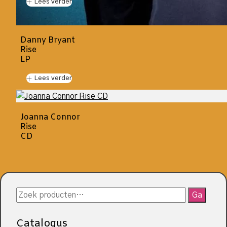
Lees verder
Danny Bryant
Rise
LP
Lees verder
Joanna Connor
Rise
CD
Zoeken
Ga
naar:
Catalogus