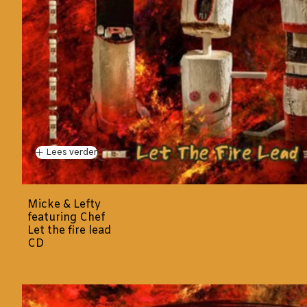
Lees verder
Micke & Lefty
featuring Chef
Let the fire lead
CD