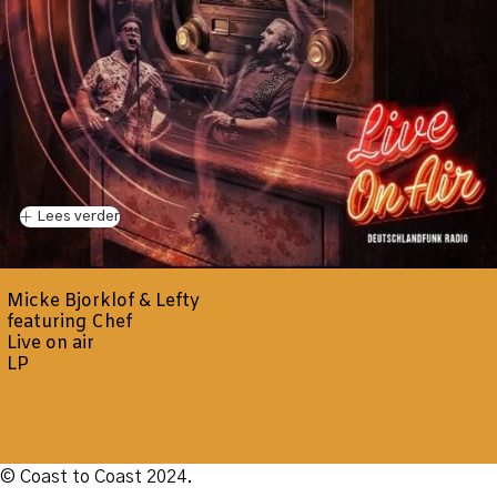
Lees verder
Micke Bjorklof & Lefty
featuring Chef
Live on air
LP
© Coast to Coast 2024.