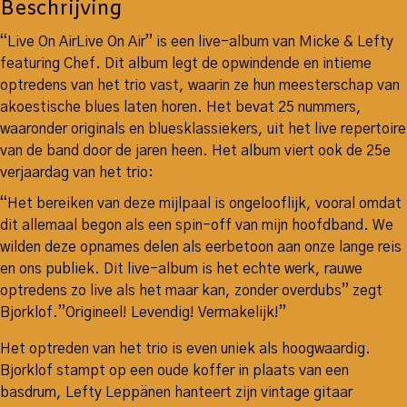
Beschrijving
“Live On AirLive On Air” is een live-album van Micke & Lefty
featuring Chef. Dit album legt de opwindende en intieme
optredens van het trio vast, waarin ze hun meesterschap van
akoestische blues laten horen. Het bevat 25 nummers,
waaronder originals en bluesklassiekers, uit het live repertoire
van de band door de jaren heen. Het album viert ook de 25e
verjaardag van het trio:
“Het bereiken van deze mijlpaal is ongelooflijk, vooral omdat
dit allemaal begon als een spin-off van mijn hoofdband. We
wilden deze opnames delen als eerbetoon aan onze lange reis
en ons publiek. Dit live-album is het echte werk, rauwe
optredens zo live als het maar kan, zonder overdubs” zegt
Bjorklof.”Origineel! Levendig! Vermakelijk!”
Het optreden van het trio is even uniek als hoogwaardig.
Bjorklof stampt op een oude koffer in plaats van een
basdrum, Lefty Leppänen hanteert zijn vintage gitaar