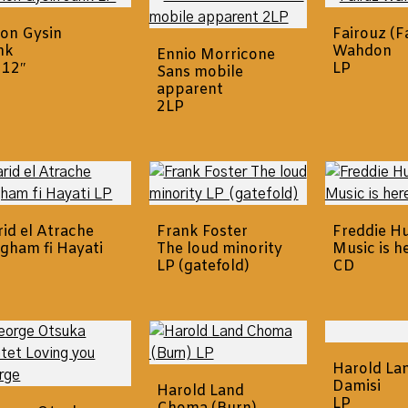
ion Gysin
Fairouz (F
nk
Wahdon
Ennio Morricone
 12″
LP
Sans mobile
apparent
2LP
rid el Atrache
Frank Foster
Freddie H
gham fi Hayati
The loud minority
Music is h
LP (gatefold)
CD
Harold La
Damisi
Harold Land
LP