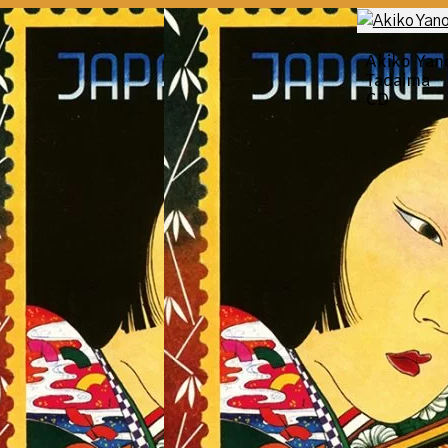
Akiko Yan
Tadaima
CD