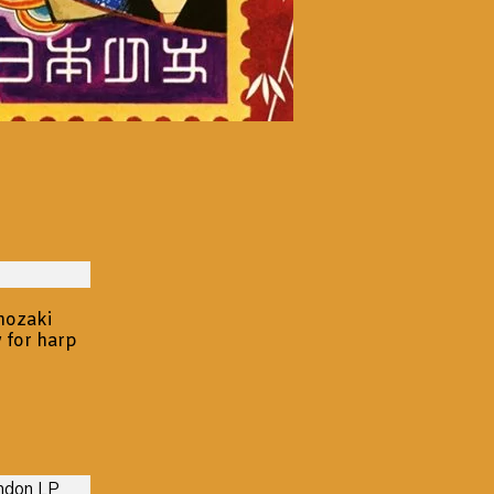
nozaki
 for harp