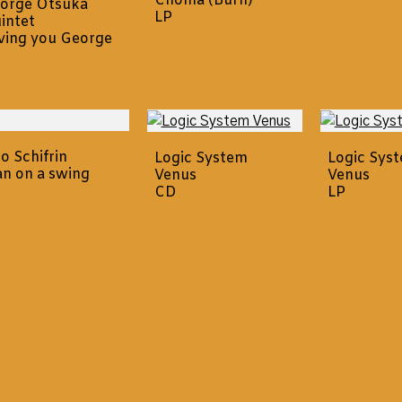
Choma (Burn)
orge Otsuka
LP
intet
ving you George
lo Schifrin
Logic System
Logic Sys
n on a swing
Venus
Venus
CD
LP