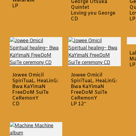
Watarase
George Otsuka
Ge
LP
Quintet
Qu
Loving you George
Lo
CD
LP
La
Ma
LP
Jowee Omicil
Jowee Omicil
SpiriTuaL. HeaLinG:
SpiriTuaL. HeaLinG:
Bwa KaYimaN
Bwa KaYimaN
FreeDoM SuiTe
FreeDoM SuiTe
CeRemonY
CeRemonY
CD
LP 12″