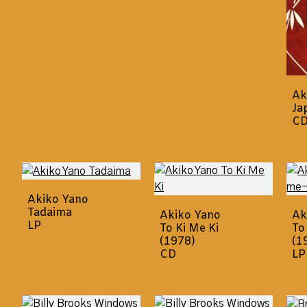
Ak
Ja
C
Akiko Yano
Tadaima
Akiko Yano
Ak
LP
To Ki Me Ki
To
(1978)
(1
CD
LP