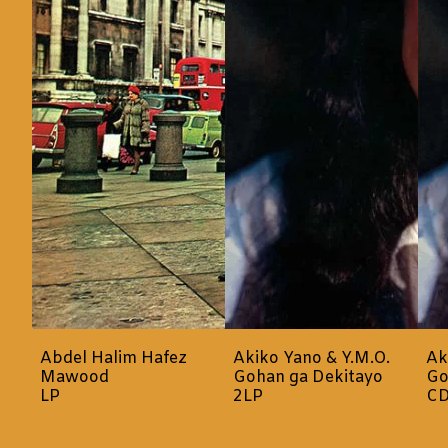
Abdel Halim Hafez
Akiko Yano & Y.M.O.
Ak
Mawood
Gohan ga Dekitayo
Go
LP
2LP
C