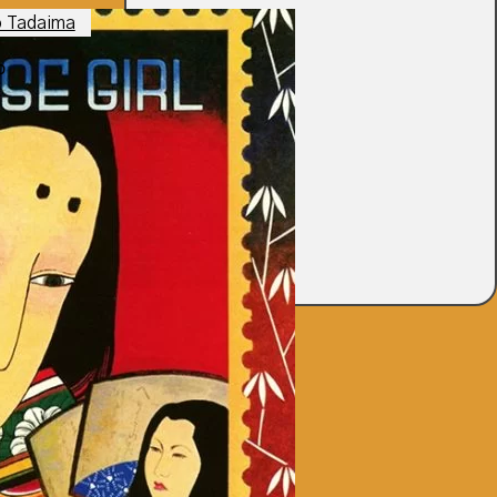
Jaartal
o
Label
Drager