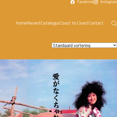
Facebook
Instagram
Home
Recent
Catalogus
Coast to Coast
Contact
Zoeken
naar:
Ga
Catalogus
Dit is slechts een deel van de zeer