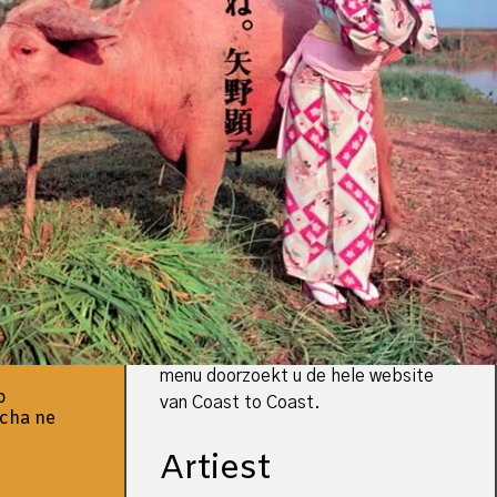
uitgebreide catalogus van Coast to
Coast.
Voor een compleet overzicht
kunt u contact met ons opnemen.
Voor retailers is ook een
bestelformulier met prijzen
beschikbaar.
In deze catalogus staan de meest
recente releases bovenaan. Andere
zoekopties (naam, jaartal,
geluidsdrager, genre en label) staan
hieronder.
Tip: met het vergrootglas in het
menu doorzoekt u de hele website
o
van Coast to Coast.
cha ne
Artiest