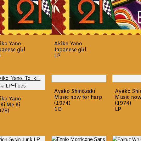
iko Yano
Akiko Yano
panese girl
Japanese girl
D
LP
Ayako Shinozaki
Ayako Shi
Music now for harp
Music now
iko Yano
(1974)
(1974)
 Ki Me Ki
CD
LP
978)