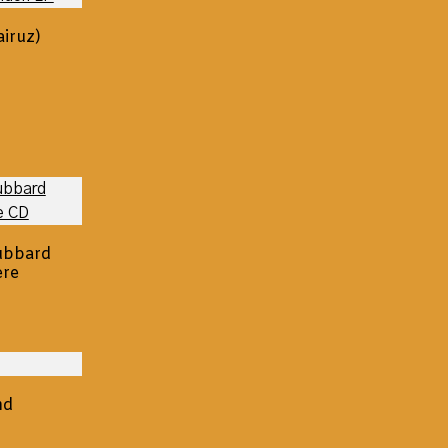
airuz)
ubbard
ere
nd