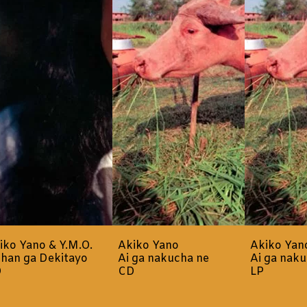
iko Yano & Y.M.O.
Akiko Yano
Akiko Yan
han ga Dekitayo
Ai ga nakucha ne
Ai ga naku
D
CD
LP