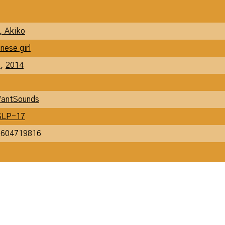
, Akiko
nese girl
9
,
2014
antSounds
LP-17
0604719816