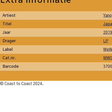
Extra informatie
Artiest
Yano
Titel
Japa
Jaar
201
Drager
LP
Label
WeW
Cat.nr.
WWS
Barcode
370
© Coast to Coast 2024.