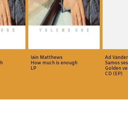
Iain Matthews
Ad Vande
gh
How much is enough
Samos ses
LP
Golden ve
CD (EP)