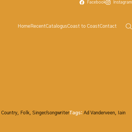
Facebook
Instagram
Home
Recent
Catalogus
Coast to Coast
Contact
,
Country
,
Folk
,
Singer/songwriter
Tags:
Ad Vanderveen
,
Iain