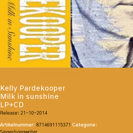
Kelly Pardekooper
Milk in sunshine
LP+CD
Release: 21-10-2014
Artikelnummer:
8714691115371
Categorie:
Singer/songwriter