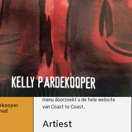
uitgebreide catalogus van Coast to
Coast.
Voor een compleet overzicht
kunt u contact met ons opnemen.
Voor retailers is ook een
bestelformulier met prijzen
beschikbaar.
In deze catalogus staan de meest
recente releases bovenaan. Andere
zoekopties (naam, jaartal,
geluidsdrager, genre en label) staan
hieronder.
Tip: met het vergrootglas in het
menu doorzoekt u de hele website
dekooper
van Coast to Coast.
mud
Artiest