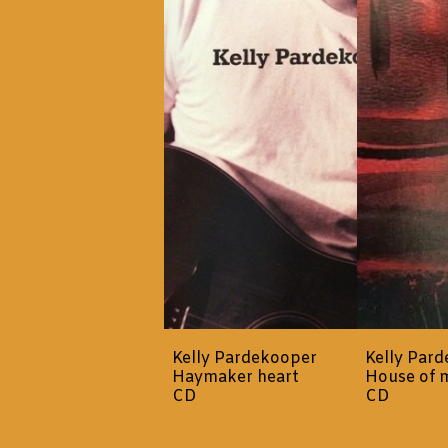
Kelly Pardekooper
Kelly Par
Haymaker heart
House of 
CD
CD