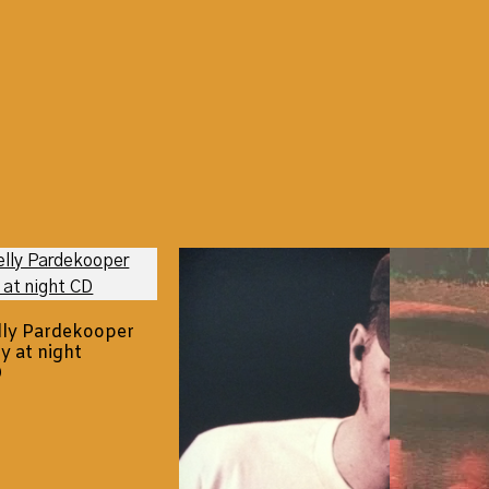
lly Pardekooper
ty at night
D