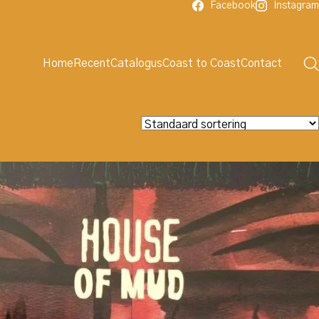
Facebook
Instagram
Home
Recent
Catalogus
Coast to Coast
Contact
Zoeken
naar:
Ga
Catalogus
Dit is slechts een deel van de zeer