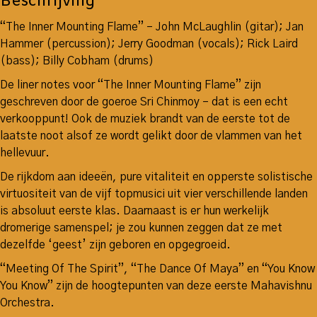
Beschrijving
“The Inner Mounting Flame” – John McLaughlin (gitar); Jan
Hammer (percussion); Jerry Goodman (vocals); Rick Laird
(bass); Billy Cobham (drums)
De liner notes voor “The Inner Mounting Flame” zijn
geschreven door de goeroe Sri Chinmoy – dat is een echt
verkooppunt! Ook de muziek brandt van de eerste tot de
laatste noot alsof ze wordt gelikt door de vlammen van het
hellevuur.
De rijkdom aan ideeën, pure vitaliteit en opperste solistische
virtuositeit van de vijf topmusici uit vier verschillende landen
is absoluut eerste klas. Daarnaast is er hun werkelijk
dromerige samenspel; je zou kunnen zeggen dat ze met
dezelfde ‘geest’ zijn geboren en opgegroeid.
“Meeting Of The Spirit”, “The Dance Of Maya” en “You Know
You Know” zijn de hoogtepunten van deze eerste Mahavishnu
Orchestra.