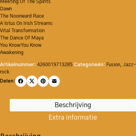
Meeting Of The Spirits
Dawn
The Noonward Race
A lotus On Irish Streams
Vital Transformation
The Dance Of Maya
You Know You Know
Awakening
Artikelnummer:
4260019713285
Categorieën:
Fusion
,
Jazz-
rock
Delen:
Beschrijving
Extra informatie