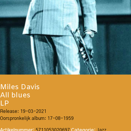
Miles Davis
All blues
LP
Release: 19-03-2021
Oorspronkelijk album: 17-08-1959
Artikelnummer:
5711053020697
Categorie:
Jazz