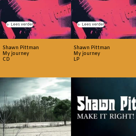
Lees verder
Lees verder
Shawn Pittman
Shawn Pittman
My journey
My journey
CD
LP