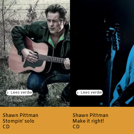
Lees verder
Lees verder
Shawn Pittman
Shawn Pittman
Stompin’ solo
Make it right!
CD
CD