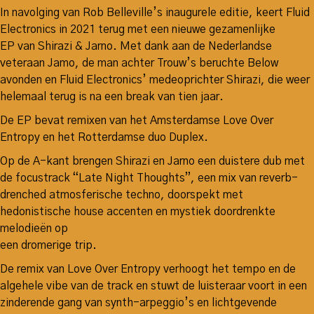
In navolging van Rob Belleville’s inaugurele editie, keert Fluid
Electronics in 2021 terug met een nieuwe gezamenlijke
EP van Shirazi & Jarno. Met dank aan de Nederlandse
veteraan Jamo, de man achter Trouw’s beruchte Below
avonden en Fluid Electronics’ medeoprichter Shirazi, die weer
helemaal terug is na een break van tien jaar.
De EP bevat remixen van het Amsterdamse Love Over
Entropy en het Rotterdamse duo Duplex.
Op de A-kant brengen Shirazi en Jarno een duistere dub met
de focustrack “Late Night Thoughts”, een mix van reverb-
drenched atmosferische techno, doorspekt met
hedonistische house accenten en mystiek doordrenkte
melodieën op
een dromerige trip.
De remix van Love Over Entropy verhoogt het tempo en de
algehele vibe van de track en stuwt de luisteraar voort in een
zinderende gang van synth-arpeggio’s en lichtgevende