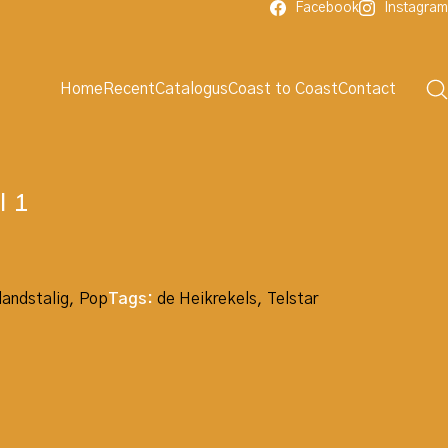
Facebook
Instagram
Home
Recent
Catalogus
Coast to Coast
Contact
l 1
landstalig
,
Pop
Tags:
de Heikrekels
,
Telstar