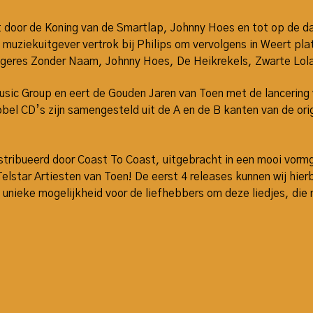
ht door de Koning van de Smartlap, Johnny Hoes en tot op de d
 muziekuitgever vertrok bij Philips om vervolgens in Weert pla
geres Zonder Naam, Johnny Hoes, De Heikrekels, Zwarte Lola,
usic Group en eert de Gouden Jaren van Toen met de lancerin
bel CD’s zijn samengesteld uit de A en de B kanten van de orig
istribueerd door Coast To Coast, uitgebracht in een mooi vorm
elstar Artiesten van Toen! De eerst 4 releases kunnen wij hierb
ieke mogelijkheid voor de liefhebbers om deze liedjes, die n