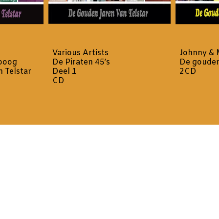
Various Artists
Johnny & 
ipoog
De Piraten 45’s
De gouden
 Telstar
Deel 1
2CD
CD