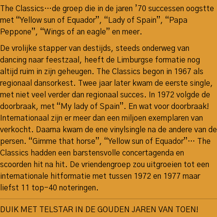
The Classics…de groep die in de jaren ’70 successen oogstte
met “Yellow sun of Equador”, “Lady of Spain”, “Papa
Peppone”, “Wings of an eagle” en meer.
De vrolijke stapper van destijds, steeds onderweg van
dancing naar feestzaal, heeft de Limburgse formatie nog
altijd ruim in zijn geheugen. The Classics begon in 1967 als
regionaal dansorkest. Twee jaar later kwam de eerste single,
met niet veel verder dan regionaal succes. In 1972 volgde de
doorbraak, met “My lady of Spain”. En wat voor doorbraak!
Internationaal zijn er meer dan een miljoen exemplaren van
verkocht. Daarna kwam de ene vinylsingle na de andere van de
persen. “Gimme that horse”, “Yellow sun of Equador”… The
Classics hadden een barstensvolle concertagenda en
scoorden hit na hit. De vriendengroep zou uitgroeien tot een
internationale hitformatie met tussen 1972 en 1977 maar
liefst 11 top-40 noteringen.
DUIK MET TELSTAR IN DE GOUDEN JAREN VAN TOEN!