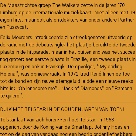
De Maastrichtse groep The Walkers zette in de jaren ’70
Limburg op de internationale muziekkaart. Niet alleen met 19
eigen hits, maar ook als ontdekkers van onder andere Partner
en Pussycat.
Felix Meur­ders intro­du­ceerde zijn streekge­noten uit­voe­rig op
de radio met de debuutsingle: het plaatje bereikte de tweede
plaa­ts in de hitparade, maar in het buitenland was het succes
nog groter: een eerste plaats in Brazi­lië, een tweede plaats in
Luxem­burg en ook in Frank­rijk. De opvolger, “My darling
Helena”, was op­nieuw raak. In 1972 trad René Inne­mee toe
tot de band en zijn rauwe stemgeluid leidde een nieuwe reeks
hits in: “Oh lonesome me”, “Jack of Dia­monds” en “Ramona
te quie­ro”.
DUIK MET TELSTAR IN DE GOUDEN JAREN VAN TOEN!
Telstar laat van zich horen…en hoe! Telstar, in 1963
opgericht door de Koning van de Smartlap, Johnny Hoes en
tot op de dag van vandaag nog een begrip onder liefhebbers